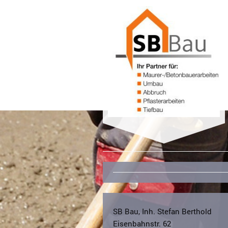
SB Ba
SB Bau, Inh. Stefan Berthold
Eisenbahnstr.
62